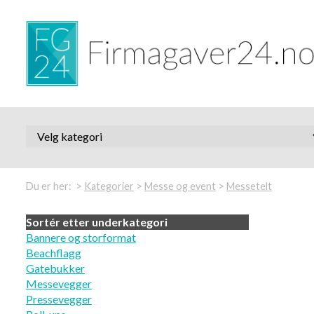
>
>
>
Du er her:
Kategorier
Messe og event
Messetelt
Sortér etter underkategori
Bannere og storformat
Beachflagg
Gatebukker
Messevegger
Pressevegger