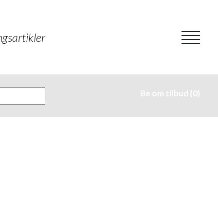
gsartikler
Be om tilbud (0)