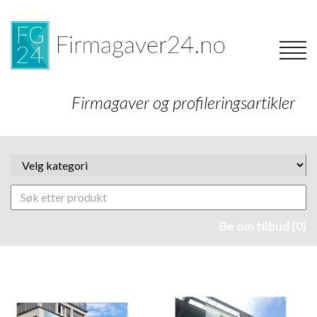
Firmagaver og profileringsartikler
Be om tilbud (0)