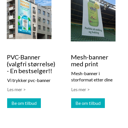
PVC-Banner
Mesh-banner
(valgfri størrelse)
med print
- En bestselger!!
Mesh-banner i
storformat etter dine
Vi trykker pvc-banner
mål. Velegnet til utendørs
fra 1 m2 til mange hundre
Les mer >
Les mer >
og innendørs bruk.
m2. Velegnet til
utendørs- og innendørs
Be om tilbud
Be om tilbud
bruk.