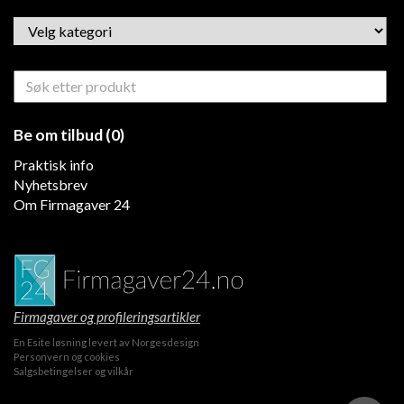
Be om tilbud (0)
Praktisk info
Nyhetsbrev
Om Firmagaver 24
Firmagaver og profileringsartikler
En
Esite
løsning levert av
Norgesdesign
Personvern og cookies
Salgsbetingelser og vilkår