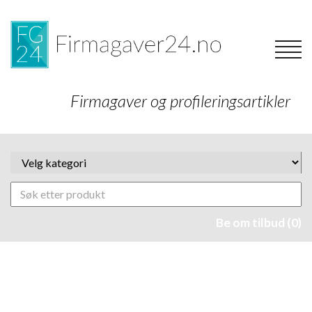
Firmagaver og profileringsartikler
Be om tilbud (0)