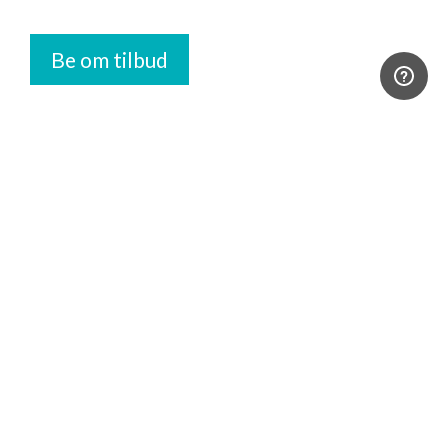
Be om tilbud
Relaterte produkter
Beachflagg Megaflagg (5m)
Et av markedenes aller største og robuste Beachflagg