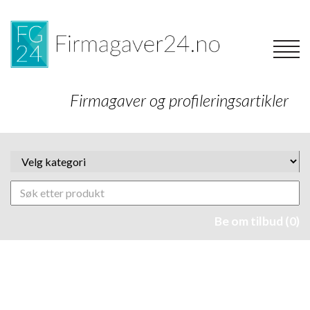
Firmagaver og profileringsartikler
Be om tilbud (0)