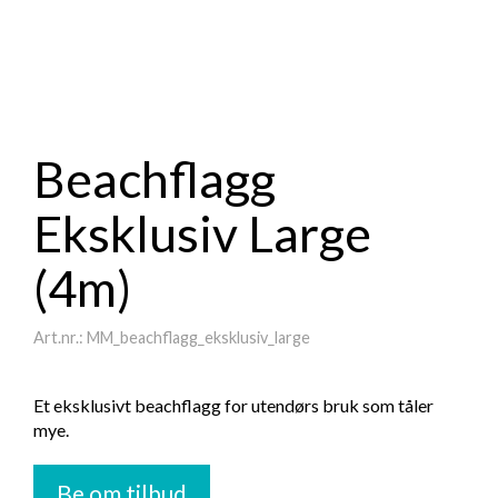
Beachflagg
Eksklusiv Large
(4m)
Art.nr.: MM_beachflagg_eksklusiv_large
Et eksklusivt beachflagg for utendørs bruk som tåler
mye.
Be om tilbud