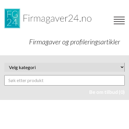
Firmagaver og profileringsartikler
Be om tilbud (0)