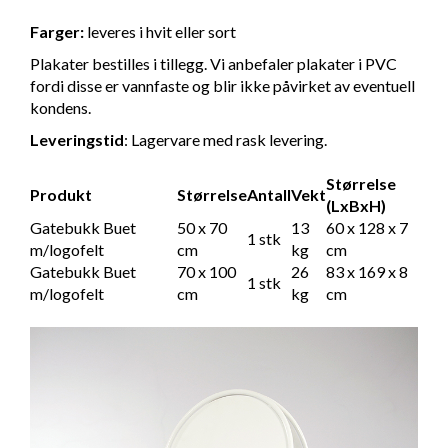
Farger:
leveres i hvit eller sort
Plakater bestilles i tillegg. Vi anbefaler plakater i PVC
fordi disse er vannfaste og blir ikke påvirket av eventuell
kondens.
Leveringstid
: Lagervare med rask levering.
Størrelse
Produkt
Størrelse
Antall
Vekt
(LxBxH)
Gatebukk Buet
50 x 70
13
60 x 128 x 7
1 stk
m/logofelt
cm
kg
cm
Gatebukk Buet
70 x 100
26
83 x 169 x 8
1 stk
m/logofelt
cm
kg
cm