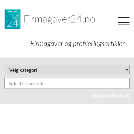
Firmagaver og profileringsartikler
Be om tilbud (0)