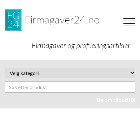
Firmagaver og profileringsartikler
Be om tilbud (0)