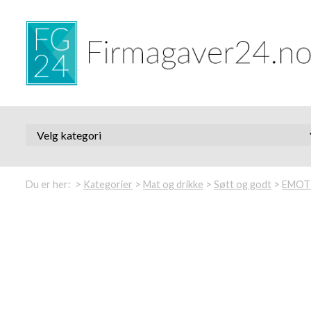
>
>
>
>
Du er her:
Kategorier
Mat og drikke
Søtt og godt
EMOTI