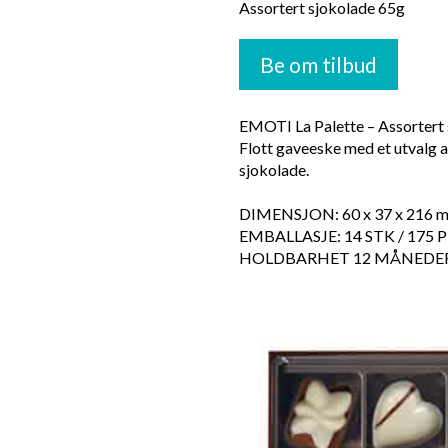
Assortert sjokolade 65g
Be om tilbud
EMOTI La Palette – Assortert
Flott gaveeske med et utvalg 
sjokolade.
DIMENSJON: 60 x 37 x 216 
EMBALLASJE: 14 STK / 175 P
HOLDBARHET 12 MÅNEDER