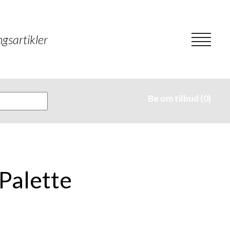
gsartikler
Be om tilbud (0)
Palette