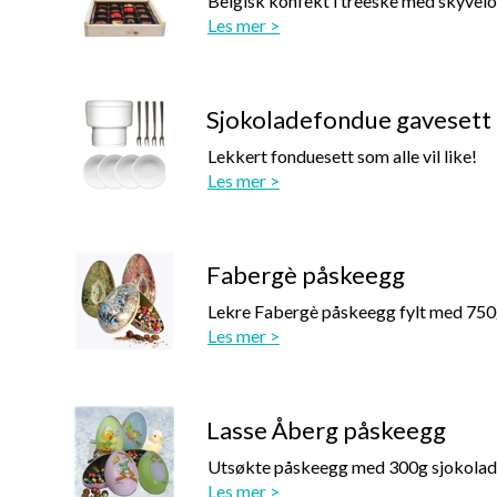
Belgisk konfekt i treeske med skyvelok
Les mer >
Sjokoladefondue gavesett
Lekkert fonduesett som alle vil like!
Les mer >
Fabergè påskeegg
Lekre Fabergè påskeegg fylt med 750
Les mer >
Lasse Åberg påskeegg
Utsøkte påskeegg med 300g sjokoladef
Les mer >