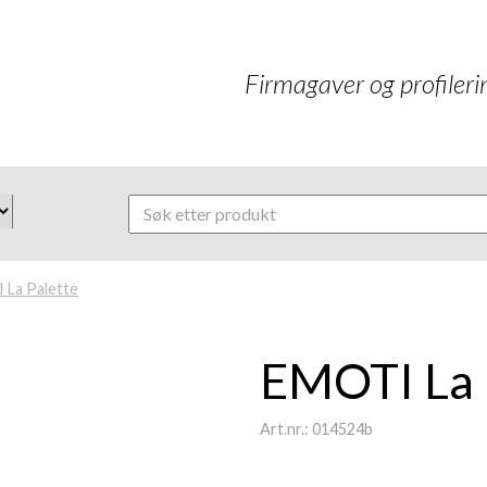
Firmagaver og profilerin
 La Palette
EMOTI La 
Art.nr.: 014524b