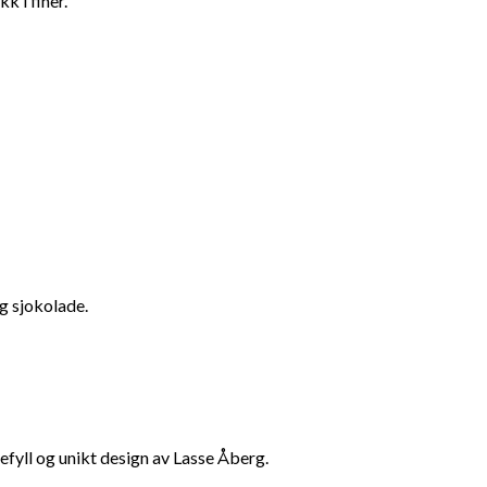
k i finer.
g sjokolade.
yll og unikt design av Lasse Åberg.