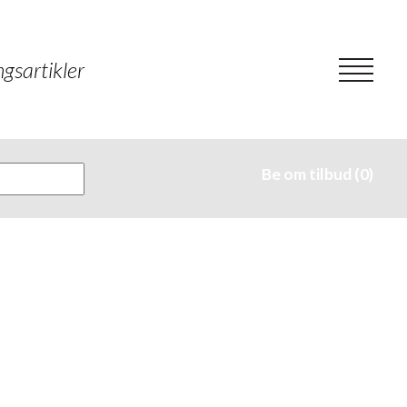
gsartikler
Be om tilbud (0)