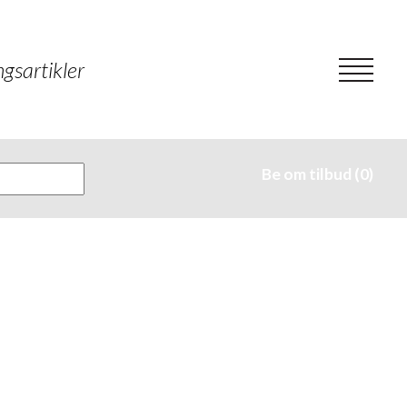
gsartikler
Be om tilbud (0)