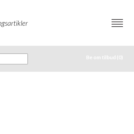
gsartikler
Be om tilbud (0)